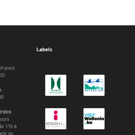
Labels
t jours
h30
e
30
embre
jours
de 11h à
rtir du