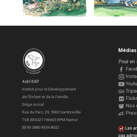
Médias
Pour en 
Face
Inst
Asbl IDEF
Yout
Institut pour le Développement
Tripa
de l'Enfant et de la Famille.
Flick
Siège social:
Nos 
Rue du Parc, 29, 5060 Sambreville
Pres
TVA BE0421196665 RPM Namur
BE90 0880 8554 8032
Les a
pas admis 