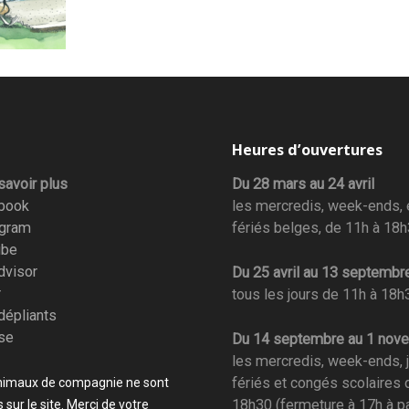
Heures d’ouvertures
savoir plus
Du 28 mars au 24 avril
book
les mercredis, week-ends, e
agram
fériés belges, de 11h à 18
ube
dvisor
Du 25 avril au 13 septembr
r
tous les jours de 11h à 18h
dépliants
se
Du 14 septembre au 1 nov
les mercredis, week-ends, 
fériés et congés scolaires 
nimaux de compagnie ne sont
18h30 (fermeture à 17h à pa
sur le site. Merci de votre